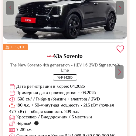
БЕЗ ДТП
Kia Sorento
The New Sorento 4th generation - HEV 1.6 2WD Signature X
Line
164너4286
Дата регистрации в Корее: 04.2026
Примерная дата производства: ~ 03.2026
1598 см³ / Гибрид (бензин + электро) / 2WD
180 л.с. + 30-минутная мощность - 21.5 кВт (полная
47.7 кВт) = общая мощность 209 л.с.
Кроссовер / Внедорожник / 5 местный
Чёрный
7 281 км
Стоимость авто в Корее: 3 141 039 ₽ (50 900 000 ₩)