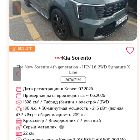
БЕЗ ДТП
Kia Sorento
The New Sorento 4th generation - HEV 1.6 2WD Signature X
Line
267라7456
Дата регистрации в Корее: 07.2026
Примерная дата производства: ~ 06.2026
1598 см³ / Гибрид (бензин + электро) / 2WD
180 л.с. + 30-минутная мощность - 21.5 кВт (полная
47.7 кВт) = общая мощность 209 л.с.
Кроссовер / Внедорожник / 7 местный
Серый металлик
22 км
Стоимость авто в Корее: 3 918 585 ₽ (63 500 000 ₩)