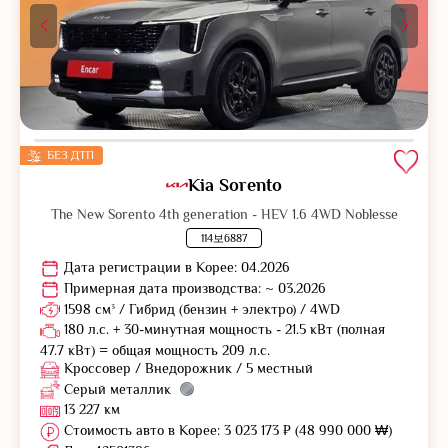
БЕЗ ДТП
Kia Sorento
The New Sorento 4th generation - HEV 1.6 4WD Noblesse
114보6887
Дата регистрации в Корее: 04.2026
Примерная дата производства: ~ 03.2026
1598 см³ / Гибрид (бензин + электро) / 4WD
180 л.с. + 30-минутная мощность - 21.5 кВт (полная
47.7 кВт) = общая мощность 209 л.с.
Кроссовер / Внедорожник / 5 местный
Серый металлик
13 227 км
Стоимость авто в Корее: 3 023 173 ₽ (48 990 000 ₩)