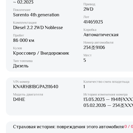
~ 02.2023
Привод
2WD
Поколение
Sorento 4th generation
Лот
41465923
Комплектация
Diesel 2.2 2WD Noblesse
Коробка
Автоматическая
Пробег
86 000 км
Номер автомобиля
234조9106
Кузов
Кроссовер / Внедорожник
Мест
5
Тип топлива
Дизель
VIN номер
Количество смен владельца
KNARH81BGPA211640
1
Модель двигателя
История изменения номера
D4HE
13.03.2023 — 194하XXX
03.02.2026 — 234조XX
Страховая история: повреждения этого автомобиля
0
/
0