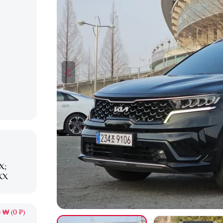
X;
XX
 ₩ (0 ₽)