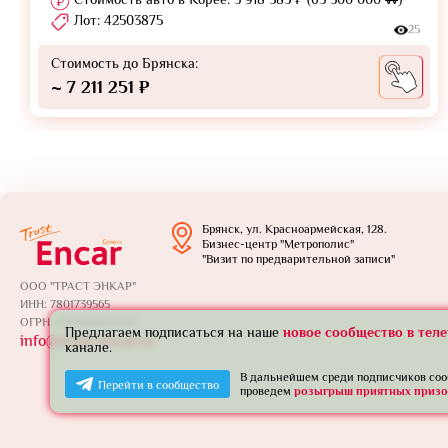
Лот: 42503875
25
Стоимость до Брянска:
~ 7 211 251 ₽
Брянск, ул. Красноармейская, 128.
Бизнес-центр "Метрополис"
"Визит по предварительной записи"
ООО "ТРАСТ ЭНКАР"
ИНН: 7801739565
ОГРН: 1257800005924
Предлагаем подписаться на наше
новое сообщество в тел
info@trust-encar.ru
канале.
В дальнейшем среди подписчиков со
Перейти в сообщество
проведем
розыгрыш приятных призо