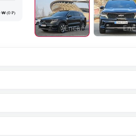
 ₩ (0 ₽)