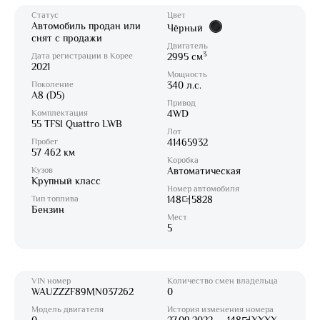
Статус
Цвет
Автомобиль продан или
Чёрный
снят с продажи
Двигатель
3
Дата регистрации в Корее
2995 см
2021
Мощность
Поколение
340 л.с.
A8 (D5)
Привод
Комплектация
4WD
55 TFSI Quattro LWB
Лот
Пробег
41465932
57 462 км
Коробка
Кузов
Автоматическая
Крупный класс
Номер автомобиля
Тип топлива
148더5828
Бензин
Мест
5
VIN номер
Количество смен владельца
WAUZZZF89MN037262
0
Модель двигателя
История изменения номера